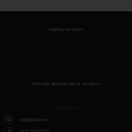
Izglītība vecākiem
Skolotāju tikšanās laiki ar vecākiem
KONTAKTI
avg@aluksne.lv
+371 25432052