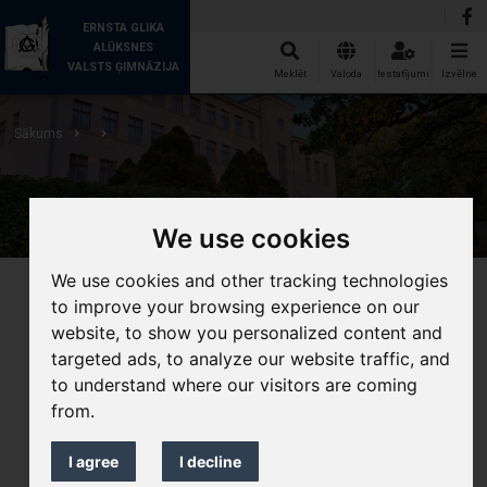
ERNSTA GLIKA
ALŪKSNES
VALSTS ĢIMNĀZIJA
Meklēt
Valoda
Iestatījumi
Izvēlne
Sākums
We use cookies
We use cookies and other tracking technologies
to improve your browsing experience on our
website, to show you personalized content and
targeted ads, to analyze our website traffic, and
to understand where our visitors are coming
from.
I agree
I decline