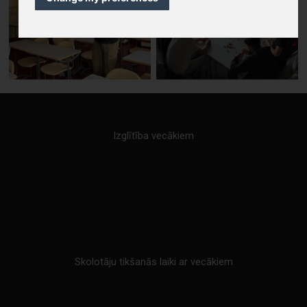
Izglītība vecākiem
Skolotāju tikšanās laiki ar vecākiem