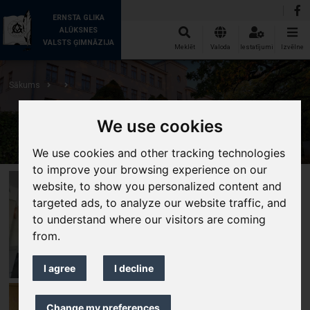
ERNSTA GLIKA
ALŪKSNES
VALSTS ĢIMNĀZIJA
Meklēt
Valoda
Iestatījumi
Izvēlne
Sākums
We use cookies
We use cookies and other tracking technologies
to improve your browsing experience on our
website, to show you personalized content and
targeted ads, to analyze our website traffic, and
to understand where our visitors are coming
from.
I agree
I decline
Change my preferences