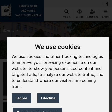
ERNSTA GLIKA
ALŪKSNES
VALSTS ĢIMNĀZIJA
Meklēt
Valoda
Iestatījumi
Izvēlne
Sākums
We use cookies
We use cookies and other tracking technologies
to improve your browsing experience on our
website, to show you personalized content and
targeted ads, to analyze our website traffic, and
to understand where our visitors are coming
from.
I agree
I decline