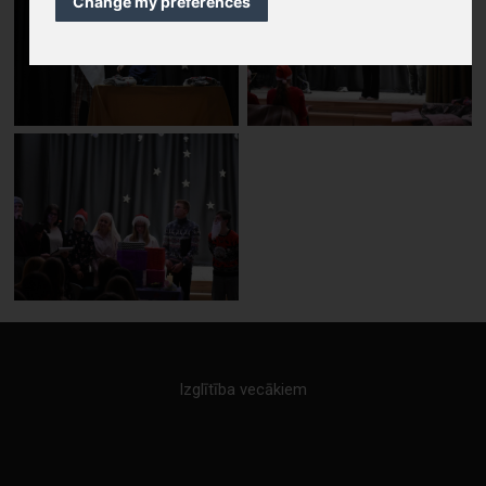
Change my preferences
Izglītība vecākiem