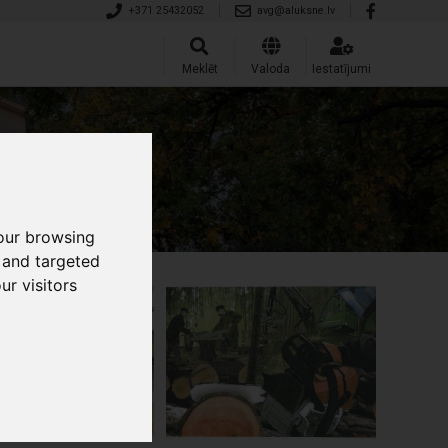
+371 25432052
avg@aluksne.lv
Meklēt
Valoda
Iestatījumi
our browsing
 and targeted
ur visitors