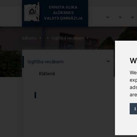
ERNSTA GLIKA
ALŪKSNES
VALSTS ĢIMNĀZIJA
Sākums
Izglītība vecākiem
W
Izglītība vecākiem
We
Klātienē
ex
ads
ar
I