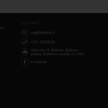
KONTAKTI
iem
avg@aluksne.lv
+371 25432052
Glika iela 10, Alūksne, Alūksne
pilsēta, Alūksnes novads, LV-4301
Facebook