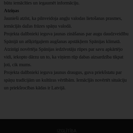
būtu iemācīties un iegaumēt informāciju.
Atziņas
Jaunieši atzīst, ka pilnveidoja angļu valodas lietošanas prasmes,
iemācījās dažas frāzes spāņu valodā.
Projekta dalībnieki ieguva jaunas zināšanas par augu daudzveidību
Spānijā un atšķirīgajiem augšanas apstākļiem Spānijas klimatā.
Atzinīgi novērtēja Spānijas iedzīvotāju rūpes par savu apkārtējo
vidi, iekopto dārzu un to, ka viņiem rūp dabas aizsardzība tikpat
ļoti, cik mums.
Projekta dalībnieki ieguva jaunus draugus, guva priekšstatu par
spāņu tradīcijām un kultūras vērtībām. Iemācījās novērtēt situāciju
un priekšrocības kādas ir Latvijā.
IZGLĪTĪBA