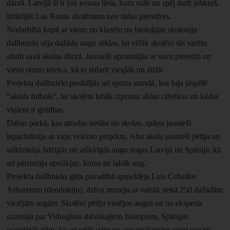
dārzā. Latvijā šī ir ļoti ierasta lieta, kuru māk un spēj darīt jebkurš.
Izrādījās Las Rozas skolēniem nav tādas pieredzes.
Nodarbībā kopā ar vienu no klasēm un bioloģijas skolotāju
dalībnieki sēja dažādu augu sēklas, lai vēlāk skolēni tās varētu
stādīt savā skolas dārzā. Jaunieši apmainījās ar savu pieredzi un
viens otram ieteica, kā to izdarīt vieglāk un ātrāk.
Projekta dalībnieki piedalījās arī sporta stundā, kur bija jāspēlē
“aklais futbols”, lai skolēni labāk izprastu aklus cilvēkus un kādas
viņiem ir grūtības.
Dabas parkā, kas atrodas netālu no skolas, spāņu jaunieši
iepazīstināja ar viņu veidoto projektu. Abu skolu jaunieši pētīja un
salīdzināja līdzīgās un atšķirīgās augu sugas Latvijā un Spānijā, kā
arī pārrunāja apstākļus, kuros tie labāk aug.
Projekta dalībnieki gida pavadībā apmeklēja Luis Ceballos
Arboretum (dendrāriju), dzīvu muzeju ar vairāk nekā 250 dažādām
vietējām sugām. Skolēni pētīja vietējos augus un no eksperta
uzzināja par Vidusjūras dabiskajiem biotopiem, Spānijas
populārākajām, kā arī retākajām un aizsargājamām augu sugām.