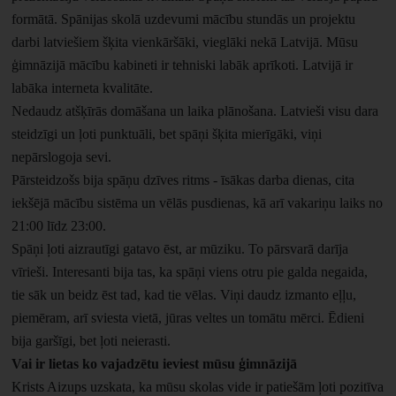
formātā. Spānijas skolā uzdevumi mācību stundās un projektu
darbi latviešiem šķita vienkāršāki, vieglāki nekā Latvijā. Mūsu
ģimnāzijā mācību kabineti ir tehniski labāk aprīkoti. Latvijā ir
labāka interneta kvalitāte.
Nedaudz atšķīrās domāšana un laika plānošana. Latvieši visu dara
steidzīgi un ļoti punktuāli, bet spāņi šķita mierīgāki, viņi
nepārslogoja sevi.
Pārsteidzošs bija spāņu dzīves ritms - īsākas darba dienas, cita
iekšējā mācību sistēma un vēlās pusdienas, kā arī vakariņu laiks no
21:00 līdz 23:00.
Spāņi ļoti aizrautīgi gatavo ēst, ar mūziku. To pārsvarā darīja
vīrieši. Interesanti bija tas, ka spāņi viens otru pie galda negaida,
tie sāk un beidz ēst tad, kad tie vēlas. Viņi daudz izmanto eļļu,
piemēram, arī sviesta vietā, jūras veltes un tomātu mērci. Ēdieni
bija garšīgi, bet ļoti neierasti.
Vai ir lietas ko vajadzētu ieviest mūsu ģimnāzijā
Krists Aizups uzskata, ka mūsu skolas vide ir patiešām ļoti pozitīva