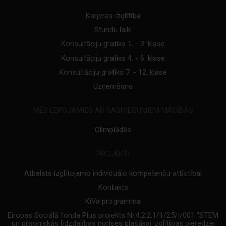
Karjeras izglītība
Stundu laiki
Konsultāciju grafiks 1. - 3. klase
Konsultāciju grafiks 4. - 6. klase
Konsultāciju grafiks 7. - 12. klase
Uzņemšana
MĒS LEPOJAMIES AR SASNIEGUMIEM MĀCĪBĀS
Olimpiādēs
PROJEKTI
Atbalsts izglītojamo individuālo kompetenču attīstībai
Kontakts
KiVa programma
Eiropas Sociālā fonda Plus projekts Nr.4.2.2.1/1/25/I/001 “STEM
un pilsoniskās līdzdalības norises plašākai izglītības pieredzei