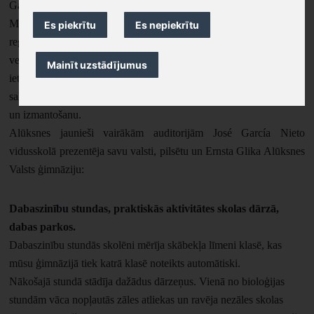
García Nieto vidusskola) Las Rozas de Madrid, Madridē, Spānijā.
Mērķi ir uzsākt sadarbību ar šo skolu un, apmeklējot Vidusjūras
Es piekrītu
Es nepiekrītu
reģiona valsti, apmainīties ar pieredzi, kā tiek izglītoti jaunieši,
veidota izpratne par ilgtspējīgu dzīvesveidu un klimata pārmaiņu
Mainīt uzstādījumus
ietekmi Spānijā, un kādi ilgtspējīgas attīstības risinājumi ir Latvijā,
salīdzināt Vidusjūras un Latvijas mežu augu sugas, to aizsardzību
un izmantošanu.
Alūksnes jaunieši vairākām auditorijām José García Nieto
vidusskolā prezentēja savu valsti, pilsētu un Ernsta Glika Alūksnes
Valsts ģimnāziju:
Dabaszinību stundas, praktiskās aktivitātes skolas dārzā,
dabas parkos.
Dabaszinību stundās skolēni mērīja skābekļa līmeni klasē, kas
mūsu ģimnāzijā tiek katrā klasē noteikts automātiski.
Nākošajā stundā stādīja dažādus dārzeņus. Vienā no bioloģijas
stundām vāca nopļautās zāles atliekas un ravēja nezāles skolas