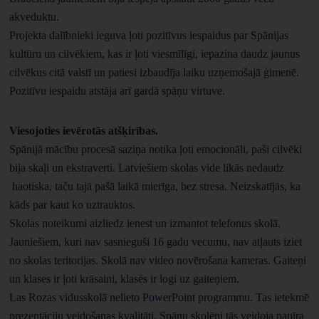
akveduktu.
Projekta dalībnieki ieguva ļoti pozitīvus iespaidus par Spānijas
kultūru un cilvēkiem, kas ir ļoti viesmīlīgi, iepazina daudz jaunus
cilvēkus citā valstī un patiesi izbaudīja laiku uzņemošajā ģimenē.
Pozitīvu iespaidu atstāja arī gardā spāņu virtuve.
Viesojoties ievērotās atšķirības.
Spānijā mācību procesā saziņa notika ļoti emocionāli, paši cilvēki
bija skaļi un ekstraverti. Latviešiem skolas vide likās nedaudz
haotiska, taču tajā pašā laikā mierīga, bez stresa. Neizskatījās, ka
kāds par kaut ko uztrauktos.
Skolas noteikumi aizliedz ienest un izmantot telefonus skolā.
Jauniešiem, kuri nav sasnieguši 16 gadu vecumu, nav atļauts iziet
no skolas teritorijas. Skolā nav video novērošana kameras. Gaiteņi
un klases ir ļoti krāsaini, klasēs ir logi uz gaiteņiem.
Las Rozas vidusskolā nelieto
PowerPoint
programmu. Tas ietekmē
prezentāciju veidošanas kvalitāti. Spāņu skolēni tās veidoja papīra