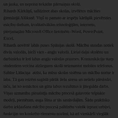
un jauka, un neprasa nekādas pārmaiņas skolā.
Rihards Kārkliņš, salīdzinot abas skolas, izvēlētos mācīties
ģimnāzijā Alūksnē. Viņš to pamato ar iespēju kārtīgāk pievērsties
mācību darbam, kvalitatīvākām tehnoloģijām, internetu,
pieejamajām Microsoft Office lietotnēm -Word, PowerPoint,
Excel.
Rihards novērtē labās puses Spānijas skolā. Mācību stundas notiek
divās valodās, bieži vien - angļu valodā. Lielai daļai skolēnu un
darbinieku ir ļoti labas angļu valodas prasmes. Komunikāciju starp
studentiem veicina aizliegums skolā neizmantot mobilos telefonus.
Sabīne Līdaciņa atzīst, ka mūsu skolas sistēma un mācību norise ir
laba. Tā gan reizēm sagādā pārāk lielu stresu un nelielu pārslodzi,
taču, lai ko iemācītos un gūtu labus rezultātus ir jāiegulda darbs.
Viņas uzmanību piesaistīja mācību procesā gatavotie telpiskie
modeļi, piemēram, auga šūna ar tās sastāvdaļām. Šādu praktisko
darbu iekļaušana mācību procesā palīdzētu vairāk izprast uzbūvi,
funkcijas un konkrēto elementu nozīmi, kā arī vienkārši vieglāk