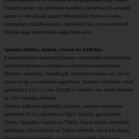
Uzzināja arī par viņu pētītajām metodēm, piemēram, kā aizsargāt
putnus no ietriekšanās augstu debesskrāpju stiklos vai sveķu
izmantošanu dažādās nozarēs. Jauniešiem bija interesanti redzēt
dažādās augu un dzīvnieku sugas brīvā dabā.
Spānijas kultūra, māksla, vēsture un tradīcijas.
Kultūrvēsturiskā ekskursijā Madrides vēsturiskajā centrā projekta
dalībnieki apzināja nozīmīgākos kultūrvēstures pieminekļus:
Madrides vecpilsētu, Kristāla pili, Madrides karalisko pili, kā arī
vēroja
karaļa un karalienes sagaidīšanu. Jaunieši vecpilsētas centrā
apmeklēja 0 km, t. i. vietu Spānijā no kurienes tiek mērīts attālums
uz citām Spānijas pilsētām.
Projekta dalībnieki apmeklēja Segoviju, pasaules mantojuma
pieminekli El Escorial klosteri, bijušo Spānijas galvaspilsētu
Toledo. Spilgtākie iespaidi par Toledo: šaurās ieliņas, draudzīgie
iedzīvotāji, ielu muzikanti un Toledo katedrāle, kas ir ļoti skaista.
Braucienā jauniešiem bija iespēja apskatīt 2000 gadus vecu