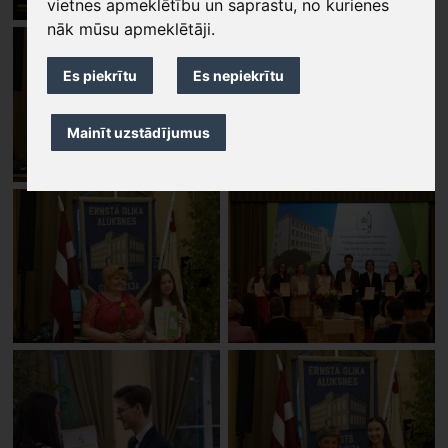
vietnes apmeklētību un saprastu, no kurienes
nāk mūsu apmeklētāji.
Es piekrītu
Es nepiekrītu
Mainīt uzstādījumus