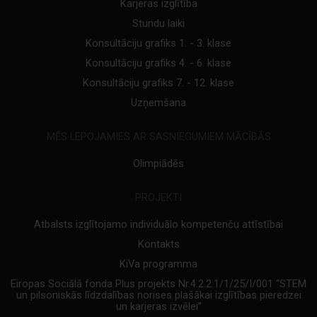
Karjeras izglītība
Stundu laiki
Konsultāciju grafiks 1. - 3. klase
Konsultāciju grafiks 4. - 6. klase
Konsultāciju grafiks 7. - 12. klase
Uzņemšana
MĒS LEPOJAMIES AR SASNIEGUMIEM MĀCĪBĀS
Olimpiādēs
PROJEKTI
Atbalsts izglītojamo individuālo kompetenču attīstībai
Kontakts
KiVa programma
Eiropas Sociālā fonda Plus projekts Nr.4.2.2.1/1/25/I/001 “STEM
un pilsoniskās līdzdalības norises plašākai izglītības pieredzei
un karjeras izvēlei”