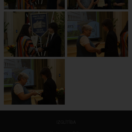
IZGLĪTĪBA