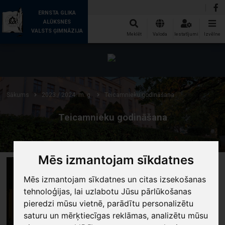
ERNSTA GLIKA
ALŪKSNES
VALSTS ĢIMNĀZIJA
Meklēt
Valoda
Iestatījumi
Izvēlne
Sākums
2023./ 2024. m. g.
Teicamnieku godināšana
Teicamnieku godināšana
Mēs izmantojam sīkdatnes
Mēs izmantojam sīkdatnes un citas izsekošanas
tehnoloģijas, lai uzlabotu Jūsu pārlūkošanas
pieredzi mūsu vietnē, parādītu personalizētu
saturu un mērķtiecīgas reklāmas, analizētu mūsu