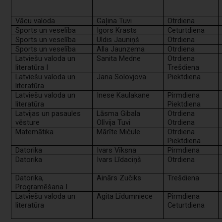
Vācu valoda
Gaļina Tuvi
Otrdiena
Sports un veselība
Igors Krasts
Ceturtdiena
Sports un veselība
Uldis Jauniņš
Otrdiena
Sports un veselība
Alla Jaunzema
Otrdiena
Latviešu valoda un
Sanita Medne
Otrdiena
literatūra I
Trešdiena
Latviešu valoda un
Jana Solovjova
Piektdiena
literatūra
Latviešu valoda un
Inese Kaulakane
Pirmdiena
literatūra
Piektdiena
Latvijas un pasaules
Lāsma Gibala
Otrdiena
vēsture
Olīvija Tuvi
Otrdiena
Matemātika
Mārīte Mičule
Otrdiena
Piektdiena
Datorika
Ivars Vīksna
Pirmdiena
Datorika
Ivars Līdaciņš
Otrdiena
Datorika,
Ainārs Zučiks
Trešdiena
Programēšana I
Latviešu valoda un
Agita Līdumniece
Pirmdiena
literatūra
Ceturtdiena