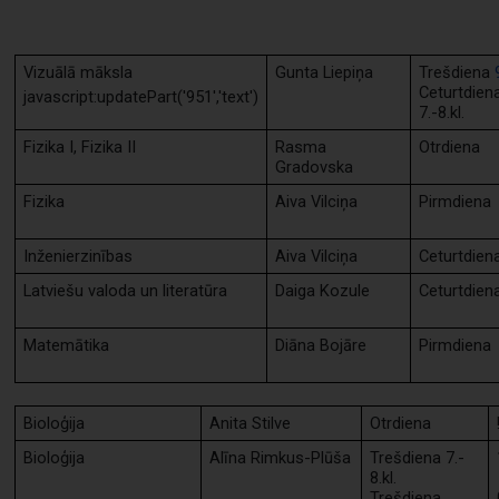
Vizuālā māksla
Gunta Liepiņa
Trešdiena
Ceturtdien
javascript:updatePart('951','text')
7.-8.kl.
Fizika I, Fizika II
Rasma
Otrdiena
Gradovska
Fizika
Aiva Vilciņa
Pirmdiena
Inženierzinības
Aiva Vilciņa
Ceturtdien
Latviešu valoda un literatūra
Daiga Kozule
Ceturtdien
Matemātika
Diāna Bojāre
Pirmdiena
Bioloģija
Anita Stilve
Otrdiena
Bioloģija
Alīna Rimkus-Plūša
Trešdiena 7.-
8.kl.
Trešdiena