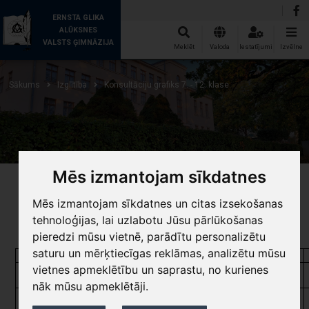
ERNSTA GLIKA
ALŪKSNES
VALSTS ĢIMNĀZIJA
Meklēt
Valoda
Iestatījumi
Izvēlne
Sākums
Izglītība
Konsultāciju grafiks 7. - 12. klase
Mēs izmantojam sīkdatnes
Konsultāciju grafiks
7. - 12. klase
Mēs izmantojam sīkdatnes un citas izsekošanas
2025./2026. mācību gads
tehnoloģijas, lai uzlabotu Jūsu pārlūkošanas
pieredzi mūsu vietnē, parādītu personalizētu
saturu un mērķtiecīgas reklāmas, analizētu mūsu
Mācību priekšmets
Skolotājs
Diena
vietnes apmeklētību un saprastu, no kurienes
Ģeogrāfija
Sintija Auseja
Otrdiena
nāk mūsu apmeklētāji.
Ģeogrāfija/Sociālās
Inese Marķitāne
Pirmdiena
zinības