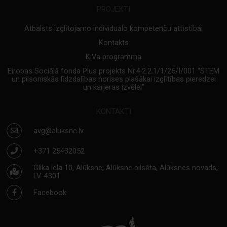
PROJEKTI
Atbalsts izglītojamo individuālo kompetenču attīstībai
Kontakts
KiVa programma
Eiropas Sociālā fonda Plus projekts Nr.4.2.2.1/1/25/I/001 “STEM
un pilsoniskās līdzdalības norises plašākai izglītības pieredzei
un karjeras izvēlei”
KONTAKTI
avg@aluksne.lv
+371 25432052
Glika iela 10, Alūksne, Alūksne pilsēta, Alūksnes novads,
LV-4301
Facebook