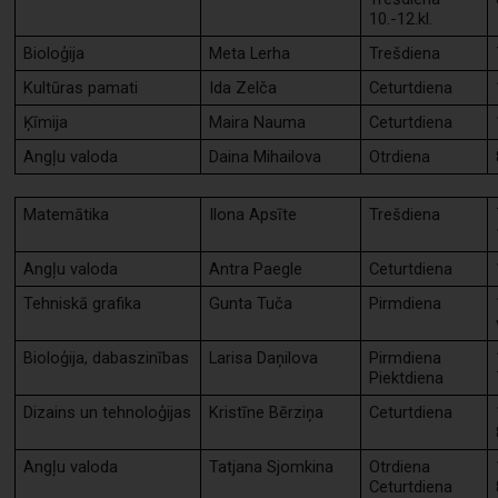
10.-12.kl.
Bioloģija
Meta Lerha
Trešdiena
Kultūras pamati
Ida Zelča
Ceturtdiena
Ķīmija
Maira Nauma
Ceturtdiena
Angļu valoda
Daina Mihailova
Otrdiena
Matemātika
Ilona Apsīte
Trešdiena
Angļu valoda
Antra Paegle
Ceturtdiena
Tehniskā grafika
Gunta Tuča
Pirmdiena
Bioloģija, dabaszinības
Larisa Daņilova
Pirmdiena
Piektdiena
Dizains un tehnoloģijas
Kristīne Bērziņa
Ceturtdiena
Angļu valoda
Tatjana Sjomkina
Otrdiena
Ceturtdiena