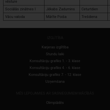
vēsture
Sociālās zinātnes I
Jēkabs Zadumins
Ceturtdien
Vācu valoda
Mārīte Poiša
Trešdiena
IZGLĪTĪBA
Karjeras izglītība
Stundu laiki
Konsultāciju grafiks 1. - 3. klase
Konsultāciju grafiks 4. - 6. klase
Konsultāciju grafiks 7. - 12. klase
Uzņemšana
MĒS LEPOJAMIES AR SASNIEGUMIEM MĀCĪBĀS
Olimpiādēs