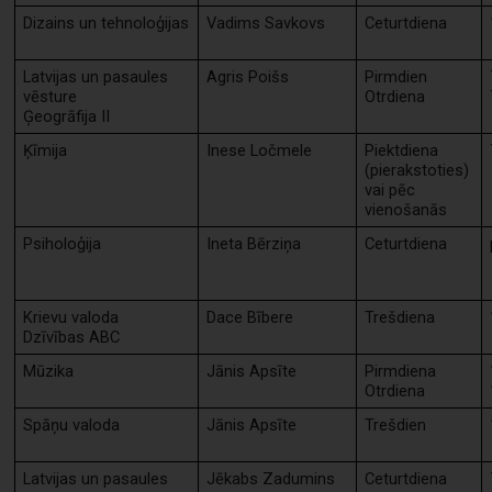
Dizains un tehnoloģijas
Vadims Savkovs
Ceturtdiena
Latvijas un pasaules
Agris Poišs
Pirmdien
vēsture
Otrdiena
Ģeogrāfija II
Ķīmija
Inese Ločmele
Piektdiena
(pierakstoties)
vai pēc
vienošanās
Psiholoģija
Ineta Bērziņa
Ceturtdiena
Krievu valoda
Dace Bībere
Trešdiena
Dzīvības ABC
Mūzika
Jānis Apsīte
Pirmdiena
Otrdiena
Spāņu valoda
Jānis Apsīte
Trešdien
Latvijas un pasaules
Jēkabs Zadumins
Ceturtdiena