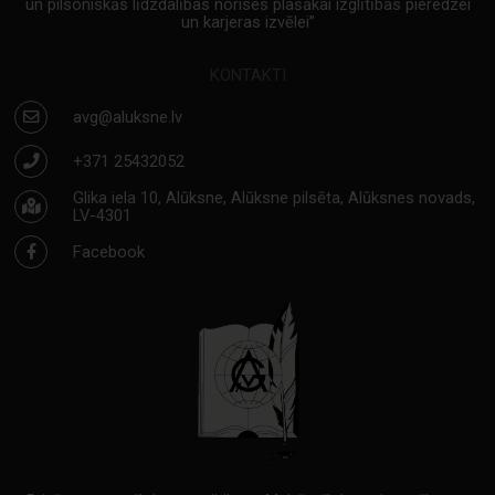
un pilsoniskās līdzdalības norises plašākai izglītības pieredzei
un karjeras izvēlei”
KONTAKTI
avg@aluksne.lv
+371 25432052
Glika iela 10, Alūksne, Alūksne pilsēta, Alūksnes novads,
LV-4301
Facebook