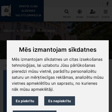
ERNSTA GLIKA
ALŪKSNES
VALSTS ĢIMNĀZIJA
Meklēt
Valoda
Iestatījumi
Izvēlne
Sākums
Projekti
Skolas soma
Apmeklēs koncertu "Ģēnija jaunība"
Mēs izmantojam sīkdatnes
Mēs izmantojam sīkdatnes un citas izsekošanas
tehnoloģijas, lai uzlabotu Jūsu pārlūkošanas
13.10.2020
pieredzi mūsu vietnē, parādītu personalizētu
saturu un mērķtiecīgas reklāmas, analizētu mūsu
vietnes apmeklētību un saprastu, no kurienes
nāk mūsu apmeklētāji.
Es piekrītu
Es nepiekrītu