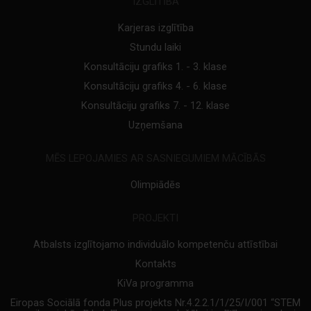
IZGLĪTĪBA
Karjeras izglītība
Stundu laiki
Konsultāciju grafiks 1. - 3. klase
Konsultāciju grafiks 4. - 6. klase
Konsultāciju grafiks 7. - 12. klase
Uzņemšana
MĒS LEPOJAMIES AR SASNIEGUMIEM MĀCĪBĀS
Olimpiādēs
PROJEKTI
Atbalsts izglītojamo individuālo kompetenču attīstībai
Kontakts
KiVa programma
Eiropas Sociālā fonda Plus projekts Nr.4.2.2.1/1/25/I/001 “STEM